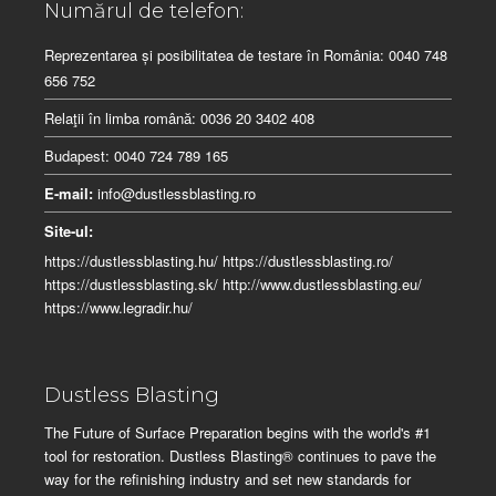
Numărul de telefon:
Reprezentarea și posibilitatea de testare în România: 0040 748
656 752
Relaţii în limba românӑ: 0036 20 3402 408
Budapest: 0040 724 789 165
E-mail:
info@dustlessblasting.ro
Site-ul:
https://dustlessblasting.hu/
https://dustlessblasting.ro/
https://dustlessblasting.sk/
http://www.dustlessblasting.eu/
https://www.legradir.hu/
Dustless Blasting
The Future of Surface Preparation begins with the world's #1
tool for restoration. Dustless Blasting® continues to pave the
way for the refinishing industry and set new standards for