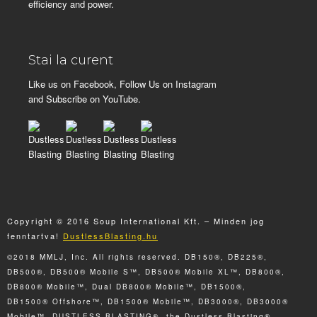
efficiency and power.
Stai la curent
Like us on Facebook, Follow Us on Instagram
and Subscribe on YouTube.
Copyright © 2016 Soup International Kft. – Minden jog
fenntartva!
DustlessBlasting.hu
©2018 MMLJ, Inc. All rights reserved. DB150®, DB225®,
DB500®, DB500® Mobile S™, DB500® Mobile XL™, DB800®,
DB800® Mobile™, Dual DB800® Mobile™, DB1500®,
DB1500® Offshore™, DB1500® Mobile™, DB3000®, DB3000®
Mobile™, DUSTLESS BLASTING®, the Dustless Blasting®