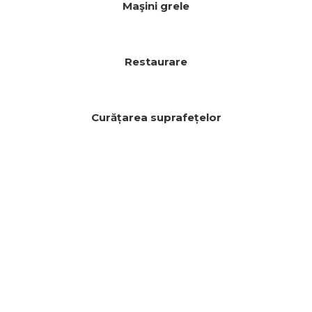
Maşini grele
Restaurare
Curățarea suprafețelor
„Acest echipament a fost
Következő
cea mai bună investiție din
întreaga mea viață. Am două