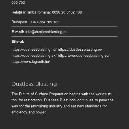
656 752
Relaţii în limba românӑ: 0036 20 3402 408
Budapest: 0040 724 789 165
E-mail:
info@dustlessblasting.ro
Site-ul:
https://dustlessblasting.hu/
https://dustlessblasting.ro/
https://dustlessblasting.sk/
http://www.dustlessblasting.eu/
https://www.legradir.hu/
Dustless Blasting
The Future of Surface Preparation begins with the world's #1
tool for restoration. Dustless Blasting® continues to pave the
way for the refinishing industry and set new standards for
efficiency and power.