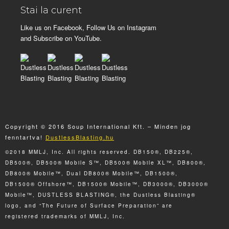
Stai la curent
Like us on Facebook, Follow Us on Instagram
and Subscribe on YouTube.
Copyright © 2016 Soup International Kft. – Minden jog
fenntartva!
DustlessBlasting.hu
©2018 MMLJ, Inc. All rights reserved. DB150®, DB225®,
DB500®, DB500® Mobile S™, DB500® Mobile XL™, DB800®,
DB800® Mobile™, Dual DB800® Mobile™, DB1500®,
DB1500® Offshore™, DB1500® Mobile™, DB3000®, DB3000®
Mobile™, DUSTLESS BLASTING®, the Dustless Blasting®
logo, and “The Future of Surface Preparation” are
registered trademarks of MMLJ, Inc.