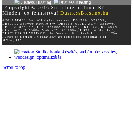
Copyright © 2016 Soup International Kft. –
Minden jog fenntartva!
DustlessBlasting.hu
©2018 MMLJ, Inc. All rights reserved. DB150®, DB225®,
DB500®, DB500® Mobile S™, DB500® Mobile XL™, DB800®,
DB800® Mobile™, Dual DB800® Mobile™, DB1500®, DB1500®
Offshore™, DB1500® Mobile™, DB3000®, DB3000® Mobile™,
DUSTLESS BLASTING®, the Dustless Blasting® logo, and “The
Future of Surface Preparation” are registered trademarks of
MMLJ, Inc.
Scroll to top