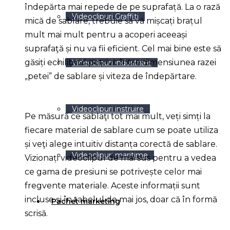
îndepărta mai repede de pe suprafață. La o rază
Videoclipuri Graffiti
mică de sablare, trebuie să vă mișcați brațul
mult mai mult pentru a acoperi aceeași
suprafaţă și nu va fii eficient. Cel mai bine este să
găsiți echilibrul potrivit între dimensiunea razei
Videoclipuri industriale
„petei” de sablare și viteza de îndepărtare.
Videoclipuri instruire
Pe măsură ce sablaţi tot mai mult, veți simți la
fiecare material de sablare cum se poate utiliza
și veţi alege intuitiv distanța corectă de sablare.
Videoclipuri maritime
Vizionați videoclipul de mai sus pentru a vedea
ce gama de presiuni se potrivește celor mai
fregvente materiale. Aceste informații sunt
incluse şi în tabelul de mai jos, doar că în formă
Pachet marketing
scrisă.