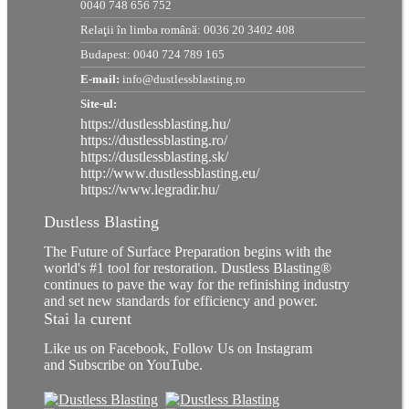
0040 748 656 752
Relaţii în limba românӑ: 0036 20 3402 408
Budapest: 0040 724 789 165
E-mail:
info@dustlessblasting.ro
Site-ul:
https://dustlessblasting.hu/
https://dustlessblasting.ro/
https://dustlessblasting.sk/
http://www.dustlessblasting.eu/
https://www.legradir.hu/
Dustless Blasting
The Future of Surface Preparation begins with the
world's #1 tool for restoration. Dustless Blasting®
continues to pave the way for the refinishing industry
and set new standards for efficiency and power.
Stai la curent
Like us on Facebook, Follow Us on Instagram
and Subscribe on YouTube.