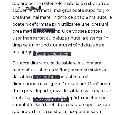
sablare pentru diferitele materiale și straturi de
Aplicații
acoperire. Un metal mai gros poate suporta şi o
presiune mai mare, în timp ce o tablă mai subţire
poate fi deformată prin utilizarea unei presiuni
Industrie
prea mari. Un strat simplu de vopsea poate fi
ușor îndepărtat cu o duză ținută la distanţă, în
timp ce un grund dur atunci când duza este
mai aproape.
Exemple de teren
Distanța dintre duza de sablare și suprafața
materialului afectează fineţea sablării și viteza
de sablare, și de asemenea, afectează
Videoclipuri
dimensiunea razei „petei” de sablare. Dacă țineți
duza prea departe, raza de sablare va fi mare, iar
stratul acoperitor se va îndepărta încet de pe
Videoclipuri auto
suprafață. Dacă țineți duza mai aproape, raza de
sablare va fi mică iar stratul acoperitor se va