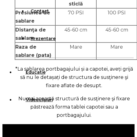
sticlă
Contact
Presiunea de
70 PSI
100 PSI
sablare
Distanţa de
45-60 cm
45-60 cm
sablare
Prezentare
Raza de
Mare
Mare
sablare (pata)
*La sablarea portbagajului și a capotei, aveți grijă
Educație
să nu le detașați de structura de susţinere şi
fixare aflate de desupt.
Numai această structură de susţinere şi fixare
Videoclipuri
păstrează forma tablei capotei sau a
portbagajului.
Exemple de teren