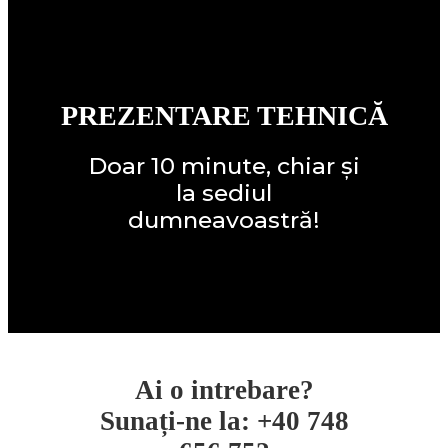
Rezolvă rapid cele mai dificile
Start-up
probleme
PREZENTARE TEHNICĂ
Evenimente
Doar 10 minute, chiar și
la sediul
dumneavoastră!
Contact
Ai o intrebare?
Sunați-ne la: +40 748