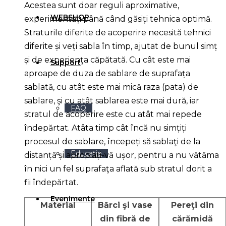
Acestea sunt doar reguli aproximative,
WEBSHOP
experimentați până când găsiți tehnica optimă.
Straturile diferite de acoperire necesită tehnici
diferite și veți sabla în timp, ajutat de bunul simț
și de experienţa căpătată. Cu cât este mai
Support
aproape de duza de sablare de suprafața
sablată, cu atât este mai mică raza (pata) de
sablare, şi cu atât sablarea este mai dură, iar
FAQ
stratul de acoperire este cu atât mai repede
îndepărtat. Atâta timp cât încă nu simțiți
procesul de sablare, începeți să sablaţi de la
Educație
distanță și apropiați-vă ușor, pentru a nu vătăma
în nici un fel suprafaţa aflată sub stratul dorit a
fii îndepărtat.
Evenimente
Material
Bărci şi vase
Pereţi din
din fibră de
cărămidă