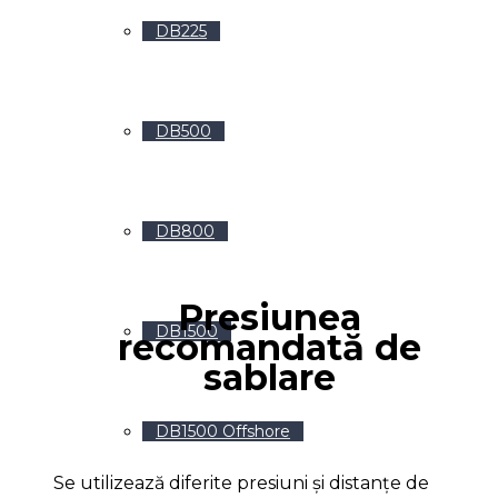
recomandată
DB225
DB500
DB800
Presiunea
DB1500
recomandată de
sablare
DB1500 Offshore
Se utilizează diferite presiuni și distanțe de